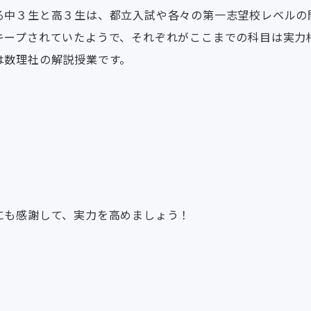
る中３生と高３生は、都立入試や各々の第一志望校レベルの
キープされていたようで、それぞれがここまでの科目は実力
は数理社の解説授業です。
。
にも感謝して、実力を高めましょう！