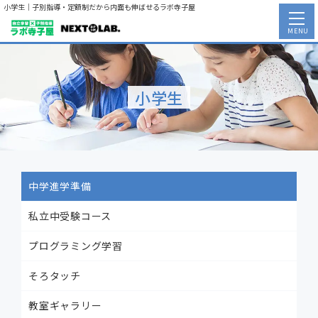
小学生｜子別指導・定額制だから内面も伸ばせるラボ寺子屋
MENU
小学生
中学進学準備
私立中受験コース
プログラミング学習
そろタッチ
教室ギャラリー