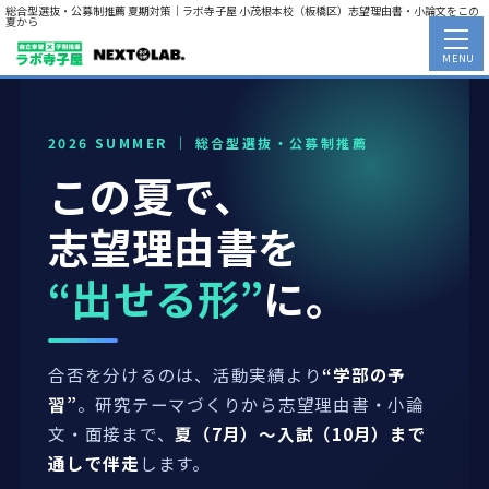
総合型選抜・公募制推薦 夏期対策｜ラボ寺子屋 小茂根本校（板橋区）志望理由書・小論文をこの
夏から
MENU
2026 SUMMER ｜ 総合型選抜・公募制推薦
この夏で、
志望理由書を
“出せる形”
に。
合否を分けるのは、活動実績より
“学部の予
習”
。研究テーマづくりから志望理由書・小論
文・面接まで、
夏（7月）〜入試（10月）まで
通しで伴走
します。