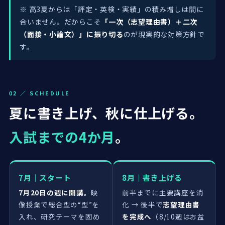
※ 高3夏からは「評定・英検・実績」の積み増しは間に
合いません。だからこそ
「一次（志望理由書）＋二次
（面接・小論文）」に振り切る
のが現実的な対策方針で
す。
02 ／ SCHEDULE
夏に書き上げ、秋に仕上げる。
入試までの4か月
。
7月｜スタート
8月｜書き上げる
7月20日の週に開講。
映
前半までに主要講座を消
像授業で総合型の“型”を
化 → 後半で
志望理由書
入れ、研究テーマを固め
を完成へ
（8/10週はお盆