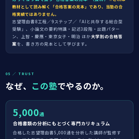
教材として読み解く「合格答案の見本」であり、当塾の合
格実績ではありません。
志望理由書8工程／9ステップ／「AIと共存する総合型
受験」、小論文の要約特講・記述3段階・出題パター
ン、上智・慶應・東京女子・明治 ほか
大学別の合格答
案
を、書き方の見本として学びます。
05 ／ TRUST
なぜ、
この塾
でやるのか。
5,000
通
合格書類の分析にもとづく専門カリキュラム
合格した志望理由書5,000通を分析した講師が監修す