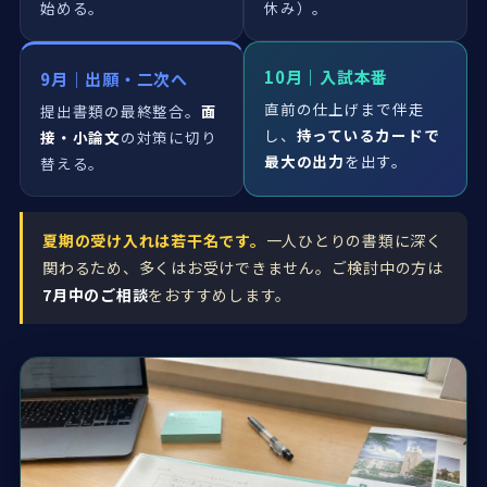
始める。
休み）。
10月｜入試本番
9月｜出願・二次へ
直前の仕上げまで伴走
提出書類の最終整合。
面
し、
持っているカードで
接・小論文
の対策に切り
最大の出力
を出す。
替える。
夏期の受け入れは若干名です。
一人ひとりの書類に深く
関わるため、多くはお受けできません。ご検討中の方は
7月中のご相談
をおすすめします。