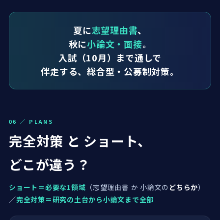
夏に
志望理由書
、
秋に
小論文・面接
。
入試（10月）まで通しで
伴走する、総合型・公募制対策。
06 ／ PLANS
完全対策 と ショート、
どこが違う？
ショート＝必要な1領域
（志望理由書 か 小論文の
どちらか
）
／
完全対策＝研究の土台から小論文まで全部