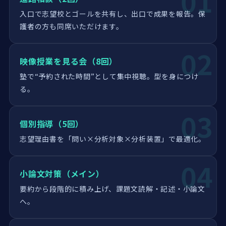
01
入口で志望校とゴールを共有し、出口で成果を報告。保
護者の方も同席いただけます。
02
映像授業を見る会（8回）
塾で“予約された時間”として集中視聴。型を身につけ
る。
03
個別指導（5回）
志望理由書を「問い×分析対象×分析装置」で最適化。
04
小論文対策（メイン）
要約から段階的に積み上げ、課題文読解・記述・小論文
へ。