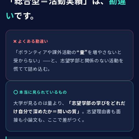
「総合型＝活動実績」は、
勘違
い
です。
❌ よくある勘違い
「ボランティアや課外活動の
“量”
を増やさないと
受からない」——と、志望学部と関係のない活動を
慌てて詰め込む。
⭕ 本当に見られているもの
大学が見るのは量より、
「志望学部の学びをどれだ
け自分で深めたか＝問いの質」
。志望理由書も面
接も小論文も、ここで差がつく。