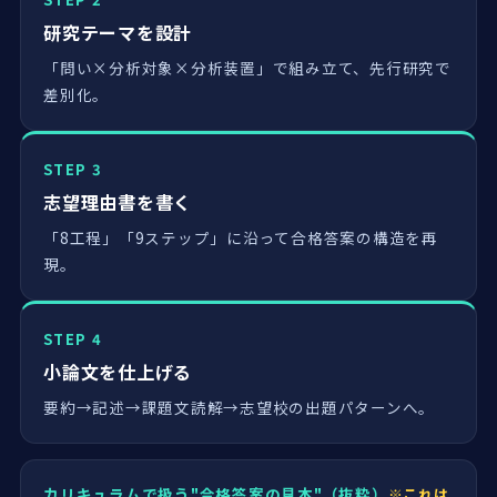
研究テーマを設計
「問い×分析対象×分析装置」で組み立て、先行研究で
差別化。
STEP 3
志望理由書を書く
「8工程」「9ステップ」に沿って合格答案の構造を再
現。
STEP 4
小論文を仕上げる
要約→記述→課題文読解→志望校の出題パターンへ。
カリキュラムで扱う"合格答案の見本"（抜粋）
※これは