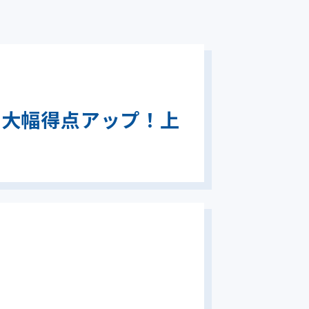
ト大幅得点アップ！上
生