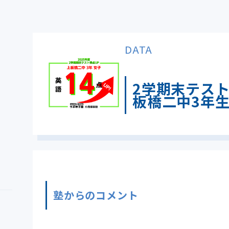
DATA
2学期末テス
板橋二中3年
塾からのコメント