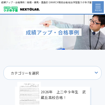
成績アップ・合格事例｜板橋・練馬・豊島区 GMARCH現役合格 総合学習塾ラボ寺子屋
MENU
成績アップ・合格事例
2026年 上二中９年生 武
蔵丘高校合格！