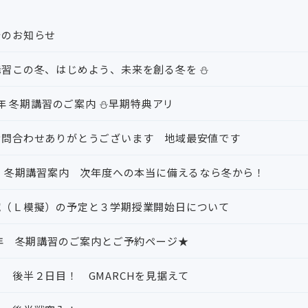
始のお知らせ
講習この冬、はじめよう、未来を創る冬を ⛄
025年 冬期講習のご案内 ⛄早期特典アリ
お問合わせありがとうございます 地域最安値です
年 冬期講習案内 次年度への本当に備えるなら冬から！
試（Ｌ模擬）の予定と３学期授業開始日について
7年 冬期講習のご案内とご予約ページ★
 後半２日目！ GMARCHを見据えて