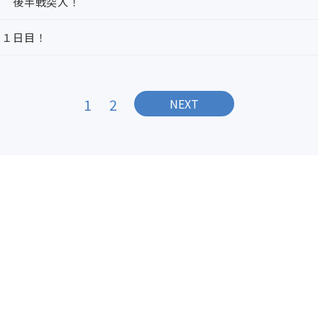
習 後半戦突入！
訓１日目！
1
2
NEXT